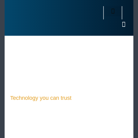
Technology you can
trust
PhoeniX
PhoeniX è un payload spaziale progettato per